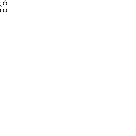
სურ
ის