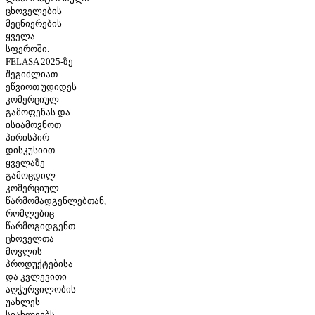
ცხოველების
მეცნიერების
ყველა
სფეროში.
FELASA 2025-ზე
შეგიძლიათ
ეწვიოთ უდიდეს
კომერციულ
გამოფენას და
ისიამოვნოთ
პირისპირ
დისკუსიით
ყველაზე
გამოცდილ
კომერციულ
წარმომადგენლებთან,
რომლებიც
წარმოგიდგენთ
ცხოველთა
მოვლის
პროდუქტებისა
და კვლევითი
აღჭურვილობის
უახლეს
სიახლეებს.