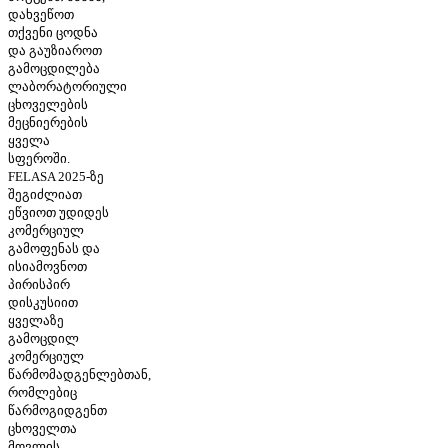
დახვეწოთ
თქვენი ცოდნა
და გაუზიაროთ
გამოცდილება
ლაბორატორიული
ცხოველების
მეცნიერების
ყველა
სფეროში.
FELASA 2025-ზე
შეგიძლიათ
ეწვიოთ უდიდეს
კომერციულ
გამოფენას და
ისიამოვნოთ
პირისპირ
დისკუსიით
ყველაზე
გამოცდილ
კომერციულ
წარმომადგენლებთან,
რომლებიც
წარმოგიდგენთ
ცხოველთა
მოვლის