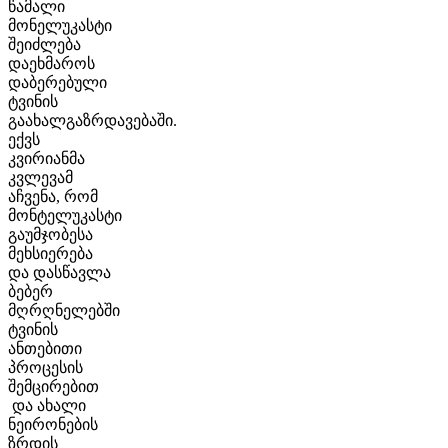
წამალი
მონელუკასტი
შეიძლება
დაეხმაროს
დაბერებული
ტვინის
გაახალგაზრდავებაში.
ექვს
კვირიანმა
კვლევამ
აჩვენა, რომ
მონტელუკასტი
გაუმჯობესა
მეხსიერება
და დასწავლა
ბებერ
მღრღნელებში
ტვინის
ანთებითი
პროცესის
შემცირებით
და ახალი
ნეირონების
ზრდის